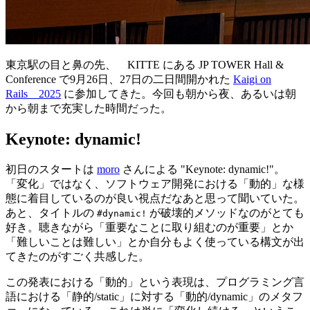
東京駅
の
目
と
鼻
の
先
、
KITTE
にある
JP TOWER Hall &
Conference
で9
月
26
日
、27
日
の
二日間
開
かれた
Kaigi on
Rails
2025
に
参加
してきた。
今回
も
朝
から
夜
、あるいは
朝
から
朝
まで
充実
した
時間
だった。
Keynote: dynamic!
初日
のスタートは
moro
さんによる "Keynote: dynamic!"。
「
変化
」ではなく、ソフトウェア
開発
における「
動的
」な
様
態
に
着目
しているのが
良
い
視点
だなあと
思
って
聞
いていた。
あと、タイトルの
が
破壊的
メソッドなのがとても
#dynamic!
好
き。
聴
きながら「
重要
なことに取り
組
むのが
重要
」とか
「
難
しいことは
難
しい」とか
自分
もよく
使
っている
構文
が
出
てきたのがすごく
共感
した。
この
発表
における「
動的
」という
表現
は、プログラミング
言
語
における「
静的
/static」に対する「
動的
/dynamic」のメタフ