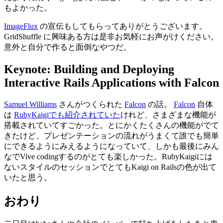
もよかった。
ImageFlux
の
宣伝
もしてもらってありがとうございます。
GridShuffle
に
興味
ある
方
は
是非
お
気軽
にお
声
がけください。
意外
と
自分
で
作
ると
面倒
なやつだ。
Keynote: Building and Deploying
Interactive Rails Applications with Falcon
Samuel Williams
さんがつくられた
Falcon
の
話
。
Falcon
自体
は
RubyKaigi
でも
紹介
されていた
けれど、さまざまな
機能
が
搭載
されていてすごかった。とにかくたくさんの
機能
がでて
きたけど、プレゼンテーションの
流
れがうまくて
誰
でも
簡単
にできるようにみえるようになっていて、しかも
最後
にみん
なで
Vive coding
するのがとても
楽
しかった。
RubyKaigi
には
ないスタイルのセッションでとても
Kaigi on Rails
の
色
が
出
て
いたと
思
う。
おわり