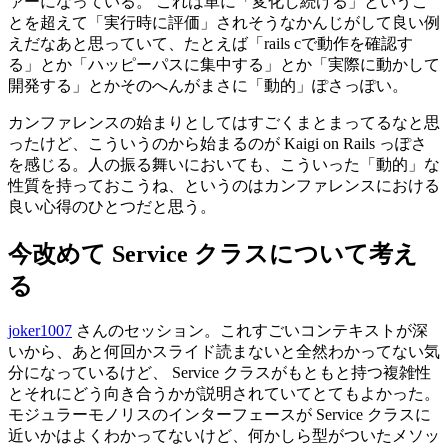
ァーになっている。 これは
単
に「
変化
し
続
ける」というこ
とを
超
えて「
実行時
に
評価
」されそうなかんじがして
良
い
例
えだなあと
思
っていて、たとえば「rails cで
動作
を
確認
す
る」とか「ハッピーパスに
集中
する」とか「
実際
に
動
かして
開発
する」とかそのへんがまさに「
動的
」ぽさっぽい。
カンファレンスの
始
まりとしてはすごくまとまってるなと
思
ったけど、こういうのから
始
まるのが
Kaigi on Rails
っぽさ
を
感
じる。
人
の
振
る
舞
いにおいても、こういった「
動的
」な
性質
を
持
っておこうね、というのはカンファレンスにおける
良
い
心得
のひとつだと
思
う。
今改
めて
Service
クラスについて
考
え
る
joker1007
さんのセッション。これすごいコンテキストが
深
いから、あと
何回
かスライド
読
まないと
全然
わかってない
気
分
になっているけど、
Service
クラスがもともと
持
つ
複雑性
とそれにどう
向
き
合
うかが
説明
されていてとてもよかった。
モジュラーモノリスのインターフェースが
Service
クラスに
近
いかはよくわかってないけど、
何
かしら
型
がついたメソッ