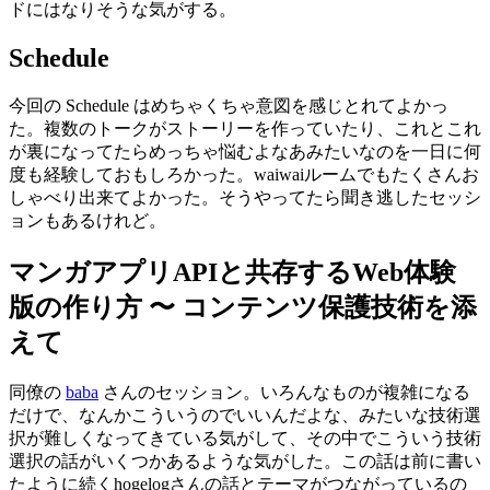
ドにはなりそうな
気
がする。
Schedule
今回
の
Schedule
はめちゃくちゃ
意図
を
感
じとれてよかっ
た。
複数
のトークがストーリーを
作
っていたり、これとこれ
が
裏
になってたらめっちゃ
悩
むよなあみたいなのを
一日
に
何
度
も
経験
しておもしろかった。
waiwaiルーム
でもたくさんお
しゃべり
出来
てよかった。そうやってたら
聞
き
逃
したセッシ
ョンもあるけれど。
マンガアプリAPIと
共存
するWeb
体験
版
の作り方 〜 コンテンツ
保護技術
を
添
えて
同僚
の
baba
さんのセッション。いろんなものが
複雑
になる
だけで、なんかこういうのでいいんだよな、みたいな
技術選
択
が
難
しくなってきている
気
がして、その
中
でこういう
技術
選択
の
話
がいくつかあるような
気
がした。この
話
は
前
に
書
い
たように
続
くhogelogさんの
話
とテーマがつながっているの