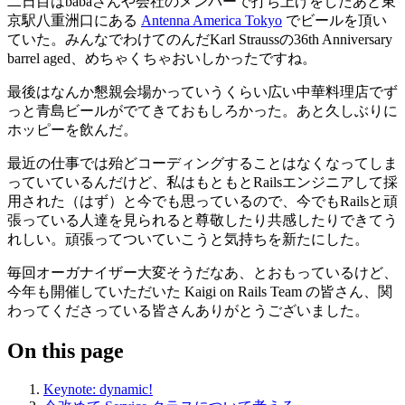
二日目
はbabaさんや
会社
のメンバーで
打
ち
上
げをしたあと
東
京駅八重洲口
にある
Antenna America Tokyo
でビールを
頂
い
ていた。みんなでわけてのんだ
Karl Strauss
の36th Anniversary
barrel aged、めちゃくちゃおいしかったですね。
最後
はなんか
懇親会場
かっていうくらい
広
い
中華料理店
でず
っと
青島
ビールがでてきておもしろかった。あと
久
しぶりに
ホッピーを
飲
んだ。
最近
の
仕事
では
殆
どコーディングすることはなくなってしま
っていているんだけど、
私
はもともと
Rails
エンジニアして
採
用
された（はず）と
今
でも
思
っているので、
今
でも
Rails
と
頑
張
っている
人達
を
見
られると
尊敬
したり
共感
したりできてう
れしい。
頑張
ってついていこうと
気持
ちを
新
たにした。
毎回
オーガナイザー
大変
そうだなあ、とおもっているけど、
今年
も
開催
していただいた
Kaigi on Rails Team
の
皆
さん、
関
わってくださっている
皆
さんありがとうございました。
On this page
Keynote: dynamic!