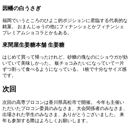
因幡
の
白
うさぎ
福岡
でいうところのひよこ
的
ポジションに
君臨
する
代表的
な
銘菓
。 おまんじゅうの
他
にフィナンシェとかフィナンシェ
プレミアムショコラとかもある。
來間屋
生姜糖
本舗
生姜糖
はじめて
買
って
帰
ったけれど、
砂糖
の
塊
なのにショウガが
効
いていて
美味
しかった。
板
チョコみたいになっていて
一片
ずつ
割
って
食
べるようになっている。 1
枚
で
十分
なサイズ
感
です。
次回
次回
の
高専
プロコンは
香川県
高松市
で
開催
。
今年
も
主催
い
ただいたプロコン
委員
のみなさま、
大会
関係者
のみなさま、
出場
された
学生
のみなさま、ありがとうございました。
来
年
も
参加
する
際
はよろしくお
願
いします。