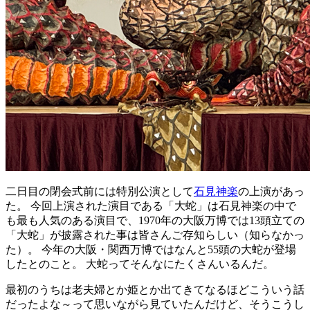
二日目
の
閉会式
前
には
特別公演
として
石見神楽
の
上演
があっ
た。
今回
上演
された
演目
である「
大蛇
」は
石見神楽
の
中
で
も
最
も
人気
のある
演目
で、1970年の
大阪万博
では13
頭立
ての
「
大蛇
」が
披露
された
事
は
皆
さんご
存知
らしい（
知
らなかっ
た）。
今年
の
大阪・関西万博
ではなんと55
頭
の
大蛇
が
登場
したとのこと。
大蛇
ってそんなにたくさんいるんだ。
最初
のうちは
老夫婦
とか
姫
とか
出
てきてなるほどこういう
話
だったよな～って
思
いながら
見
ていたんだけど、そうこうし