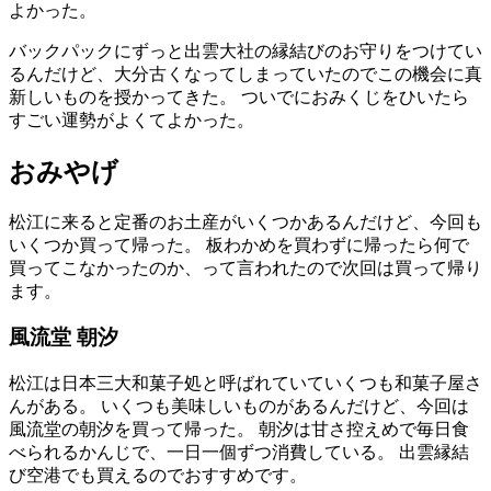
よかった。
バックパックにずっと
出雲大社
の
縁結
びのお
守
りをつけてい
るんだけど、
大分
古
くなってしまっていたのでこの
機会
に
真
新
しいものを
授
かってきた。 ついでにおみくじをひいたら
すごい
運勢
がよくてよかった。
おみやげ
松江
に
来
ると
定番
のお
土産
がいくつかあるんだけど、
今回
も
いくつか
買
って
帰
った。
板
わかめを
買
わずに
帰
ったら
何
で
買
ってこなかったのか、って
言
われたので
次回
は
買
って
帰
り
ます。
風流堂
朝汐
松江
は
日本三大和菓子処
と呼ばれていていくつも
和菓子屋
さ
んがある。 いくつも
美味
しいものがあるんだけど、
今回
は
風流堂
の
朝汐
を
買
って
帰
った。
朝汐
は
甘
さ
控
えめで
毎日
食
べられるかんじで、
一日
一個
ずつ
消費
している。
出雲縁結
び
空港
でも
買
えるのでおすすめです。