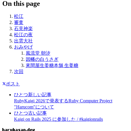
On this page
松江
審査
石見神楽
松江の夜
出雲大社
おみやげ
風流堂 朝汐
因幡の白うさぎ
來間屋生姜糖本舗 生姜糖
次回
ポスト
ひとつ新しい記事
RubyKaigi 2026で発表するRuby Computer Project
"Harucom"について
ひとつ古い記事
Kaigi on Rails 2025 に参加した / #kaigionrails