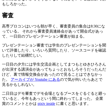
もしろかった。
審査
高専
プロコンはいつも
朝
が
早
く、
審査委員
の
集合
は8:30にな
っている。 それから
審査委員連絡会
があって
開会式
があっ
て、
一日目
のプレゼンテーション
審査
が
始
まる。
プレゼンテーション
審査
では
学生
のプレゼンテーションを
聞
いて
評価
したり、いろいろ
質問
したり、ソースコードを
確認
したりして
結構
忙
しい。
一日目
の
夕方
には
学生交流企画
としてまつもとゆきひろさん
が
出演
する
講演会
があってちょっとおもしろそうだったんだ
けど、
裏
で
情報交換会
があったので
見
ることはできなかっ
た。
アーカイブが Youtube にある
ので
気
が
向
いたらあとで
見
るかもしれない。
二日目
はデモ
審査
でデモ
会場
となるブースをぐるぐると
廻
っ
ていると、
今年
もあっという
間
に
終
わってしまった。
企業
賞
のコメントとかは
pixiv inside
に
書
くと
思
います。