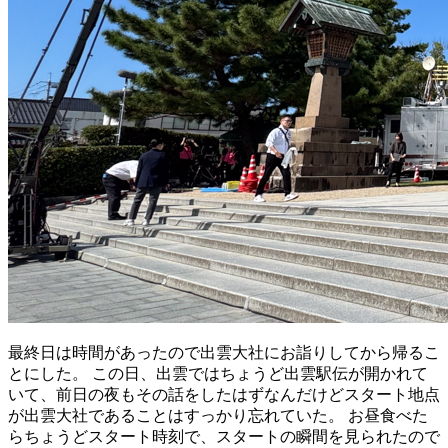
最終日
は
時間
があったので
出雲大社
にお
詣
りしてから
帰
るこ
とにした。 この
日
、
出雲
ではちょうど
出雲駅伝
が
開
かれて
いて、
前日
の
夜
もその
話
をしたはずなんだけどスタート
地点
が
出雲大社
であることはすっかり
忘
れていた。 お
昼
食
べた
らちょうどスタート
時刻
で、スタートの
瞬間
を
見
られたので