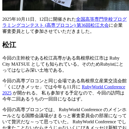
2025
年
10
月
11
日
、12
日
に
開催
された
全国高等専門学校
プログ
ラミングコンテスト (
高専
プロコン)
第
36
回
松江大会
に
企業
審査委員
として
参加
させていただきました。
松江
今回
の
主幹校
である
松江
高専
がある
島根県
松江市
は
Ruby
City
MATSUE
としても
知
られている。そのため
Rubyist
にと
ってはなじみ
深
い
土地
である。
今回
の
高専
プロコンと
同
じ
会場
である
島根県立産業交流会館
「くにびきメッセ」では
今年
も11
月
に
RubyWorld
Conference
2025
が
開
かれる。
私
も
参加
する
予定
なので、
今回
の
訪問
は
今年
二回
あるうちの
一回目
になるはず。
今回
の
高専
プロコンでは、 RubyWorld Conference のメインホ
ールとなる
国際会議場
がまるっと
審査委員会
の
部屋
になって
いて
贅沢
だな～って
思
っていた。 RubyWorld Conference でし
か
来
たことないからそうじゃないくにびきメッセは
新鮮
でお