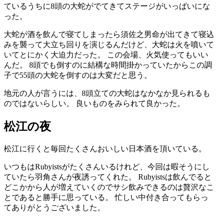
ているうちに8
頭
の
大蛇
がでてきてステージがいっぱいにな
った。
大蛇
が
酒
を
飲
んで
寝
てしまったら
須佐之男命
が
出
てきて
寝込
みを
襲
って
大立
ち
回
りを
演
じるんだけど、
大蛇
は
火
を
噴
いて
いてとにかく
大迫力
だった。 この
会場
、
火気
使
ってもいい
んだ。 8
頭
でも
倒
すのに
結構
な
時間
掛
かっていたからこの
調
子
で55
頭
の
大蛇
を
倒
すのは
大変
だと
思
う。
地元
の人が
言
うには、8
頭立
ての
大蛇
はなかなか
見
られるも
のではないらしい。
良
いものをみられて
良
かった。
松江
の
夜
松江
に
行
くと
毎回
たくさんおいしい
日本酒
を
頂
いている。
いつもは
Rubyists
がたくさんいるけれど、
今回
は
暇
そうにし
ていたら
羽角
さんが
夜
誘
ってくれた。
Rubyists
は
飲
んでると
どこかから
人
が
増
えていくのでサシ
飲
みできるのは
贅沢
なこ
とであると
勝手
に
思
っている。
忙
しい
中
付
き
合
ってもらっ
てありがとうございました。