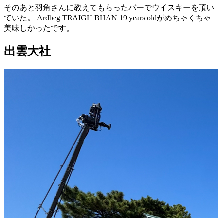
そのあと
羽角
さんに
教
えてもらったバーでウイスキーを
頂
い
ていた。
Ardbeg TRAIGH BHAN 19 years old
がめちゃくちゃ
美味
しかったです。
出雲大社